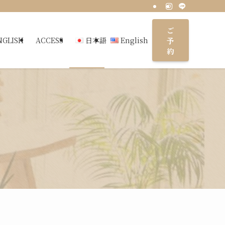
ご
予
NGLISH
ACCESS
日本語
English
約