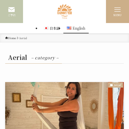
ご予約
MENU
日本語
English
Home
Aerial
Aerial
– category –
Aerial